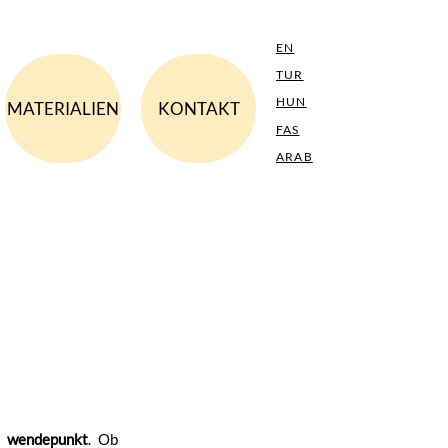
EN
TUR
HUN
MATERIALIEN
KONTAKT
FAS
ARAB
m
wendepunkt
. Ob