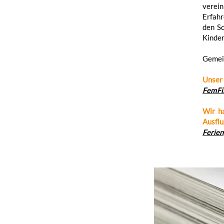
verein
Erfahr
den Sc
Kinder
Gemein
Unser 
FemFi
Wir h
Ausflu
Ferie