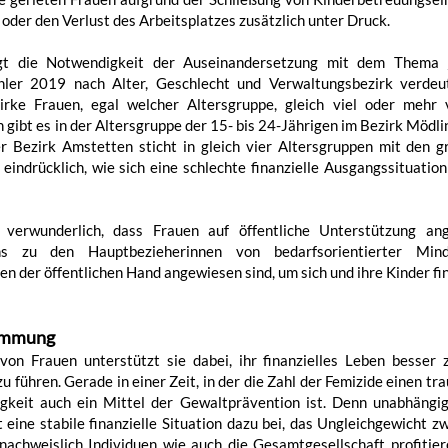
oder den Verlust des Arbeitsplatzes zusätzlich unter Druck.
eigt die Notwendigkeit der Auseinandersetzung mit dem Thema 
er 2019 nach Alter, Geschlecht und Verwaltungsbezirk verdeut
zirke Frauen, egal welcher Altersgruppe, gleich viel oder mehr
gibt es in der Altersgruppe der 15- bis 24-Jährigen im Bezirk Mödli
r Bezirk Amstetten sticht in gleich vier Altersgruppen mit den 
eindrücklich, wie sich eine schlechte finanzielle Ausgangssituatio
 verwunderlich, dass Frauen auf öffentliche Unterstützung ang
chs zu den Hauptbezieherinnen von bedarfsorientierter Mind
gen der öffentlichen Hand angewiesen sind, um sich und ihre Kinder fi
timmung
on Frauen unterstützt sie dabei, ihr finanzielles Leben besser 
führen. Gerade in einer Zeit, in der die Zahl der Femizide einen tra
igkeit auch ein Mittel der Gewaltprävention ist. Denn unabhängi
 eine stabile finanzielle Situation dazu bei, das Ungleichgewicht 
nachweislich Individuen wie auch die Gesamtgesellschaft profitier