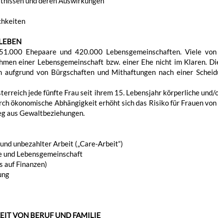
ltnissen und deren Auswirkungen
chkeiten
LEBEN
51.000 Ehepaare und 420.000 Lebensgemeinschaften. Viele von d
ahmen einer Lebensgemeinschaft bzw. einer Ehe nicht im Klaren. D
h aufgrund von Bürgschaften und Mithaftungen nach einer Scheid
terreich jede fünfte Frau seit ihrem 15. Lebensjahr körperliche und/
ch ökonomische Abhängigkeit erhöht sich das Risiko für Frauen von 
weg aus Gewaltbeziehungen.
und unbezahlter Arbeit („Care-Arbeit“)
e und Lebensgemeinschaft
s auf Finanzen)
ung
EIT VON BERUF UND FAMILIE