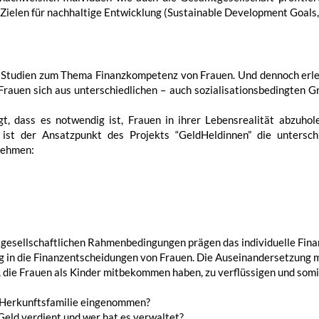
7 Zielen für nachhaltige Entwicklung (Sustainable Development Goals
d Studien zum Thema Finanzkompetenz von Frauen. Und dennoch erle
rauen sich aus unterschiedlichen – auch sozialisationsbedingten G
gt, dass es notwendig ist, Frauen in ihrer Lebensrealität abzuho
st der Ansatzpunkt des Projekts “GeldHeldinnen” die untersch
 nehmen:
e gesellschaftlichen Rahmenbedingungen prägen das individuelle Fina
 in die Finanzentscheidungen von Frauen. Die Auseinandersetzung m
", die Frauen als Kinder mitbekommen haben, zu verflüssigen und so
r Herkunftsfamilie eingenommen?
Geld verdient und wer hat es verwaltet?