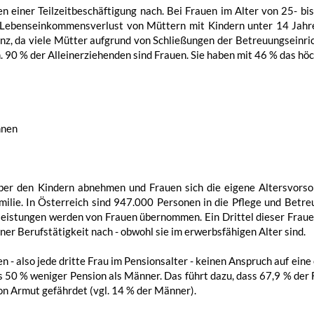
 einer Teilzeitbeschäftigung nach. Bei Frauen im Alter von 25- bi
r Lebenseinkommensverlust von Müttern mit Kindern unter 14 Jahren
z, da viele Mütter aufgrund von Schließungen der Betreuungseinri
 90 % der Alleinerziehenden sind Frauen. Sie haben mit 46 % das höc
nnen
ber den Kindern abnehmen und Frauen sich die eigene Altersvors
amilie. In Österreich sind 947.000 Personen in die Pflege und Betre
leistungen werden von Frauen übernommen. Ein Drittel dieser Fraue
iner Berufstätigkeit nach - obwohl sie im erwerbsfähigen Alter sind.
 - also jede dritte Frau im Pensionsalter - keinen Anspruch auf eine
 50 % weniger Pension als Männer. Das führt dazu, dass 67,9 % der
von Armut gefährdet (vgl. 14 % der Männer).