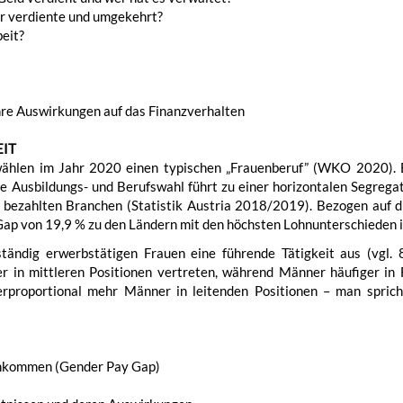
r verdiente und umgekehrt?
eit?
hre Auswirkungen auf das Finanzverhalten
EIT
 wählen im Jahr 2020 einen typischen „Frauenberuf” (WKO 2020).
se Ausbildungs- und Berufswahl führt zu einer horizontalen Segrega
r bezahlten Branchen (Statistik Austria 2018/2019). Bezogen au
Gap von 19,9 % zu den Ländern mit den höchsten Lohnunterschieden 
tändig erwerbstätigen Frauen eine führende Tätigkeit aus (vgl. 
r in mittleren Positionen vertreten, während Männer häufiger in 
rproportional mehr Männer in leitenden Positionen – man sprich
inkommen (Gender Pay Gap)