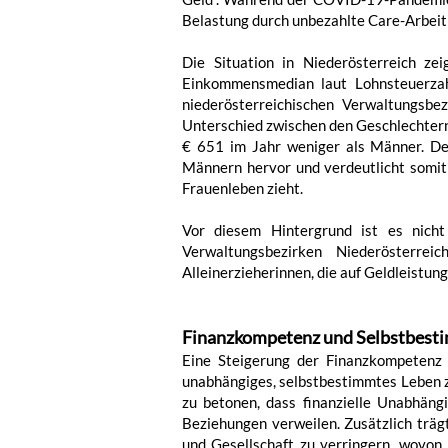
Belastung durch unbezahlte Care-Arbeit 
Die Situation in Niederösterreich z
Einkommensmedian laut Lohnsteuerzahl
niederösterreichischen Verwaltungsbe
Unterschied zwischen den Geschlechtern 
€ 651 im Jahr weniger als Männer. De
Männern hervor und verdeutlicht somit 
Frauenleben zieht.
Vor diesem Hintergrund ist es nicht
Verwaltungsbezirken Niederösterrei
Alleinerzieherinnen, die auf Geldleistun
Finanzkompetenz und Selbstbes
Eine Steigerung der Finanzkompetenz v
unabhängiges, selbstbestimmtes Leben zu 
zu betonen, dass finanzielle Unabhäng
Beziehungen verweilen. Zusätzlich trägt
und Gesellschaft zu verringern, wovon 