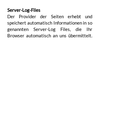
Server-Log-Files
Der Provider der Seiten erhebt und
speichert automatisch Informationen in so
genannten Server-Log Files, die Ihr
Browser automatisch an uns über­mittelt.
Dies sind:
Browsertyp und Browserversion
verwendetes Betriebssystem
Referrer URL
Hostname des zugreifenden Rechners
Uhrzeit der Serveranfrage
IP Adresse
Diese Daten sind nicht bestimmten
Personen zuordenbar. Eine Zusammen­
führung dieser Daten mit anderen Daten­
quellen wird nicht vorgenommen. Wir
behalten uns vor, diese Daten nachträglich
zu prüfen, wenn uns konkrete Anhalts­